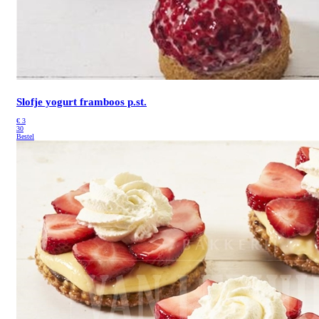
Slofje yogurt framboos p.st.
€
3
30
Bestel