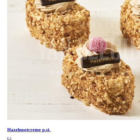
Hazelnootcreme p.st.
€
3