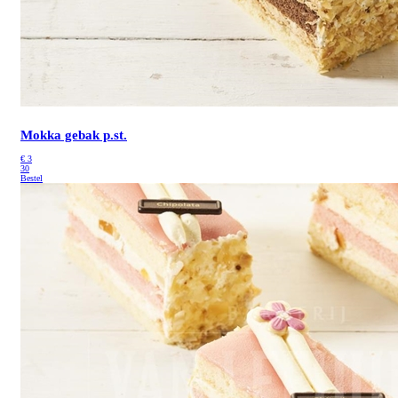
Mokka gebak p.st.
€
3
30
Bestel