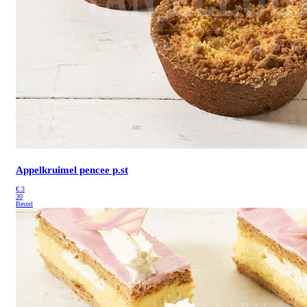
Appelkruimel pencee p.st
€
3
30
Bestel