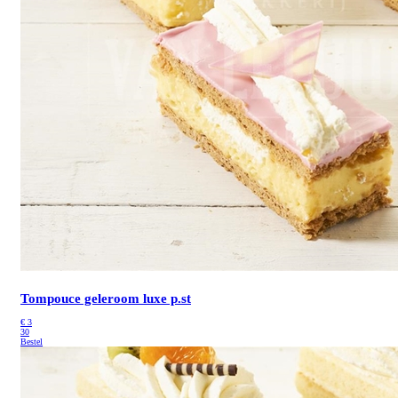
Tompouce geleroom luxe p.st
€
3
30
Bestel