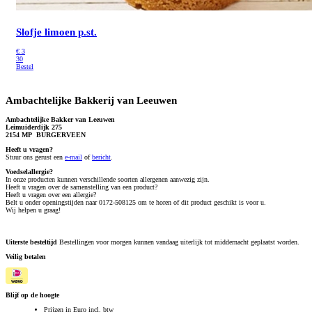
Slofje limoen p.st.
€
3
30
Bestel
Ambachtelijke Bakkerij van Leeuwen
Ambachtelijke Bakker van Leeuwen
Leimuiderdijk 275
2154 MP BURGERVEEN
Heeft u vragen?
S
tuur ons gerust een
e-mail
of
bericht
.
Voedselallergie?
In onze producten kunnen verschillende soorten allergenen aanwezig zijn.
Heeft u vragen over de samenstelling van een product?
Heeft u vragen over een allergie?
Belt u onder openingstijden naar 0172-508125 om te horen of dit product geschikt is voor u.
Wij helpen u graag!
Uiterste besteltijd
Bestellingen voor morgen kunnen vandaag uiterlijk tot middernacht geplaatst worden.
Veilig betalen
Blijf op de hoogte
Prijzen in Euro incl. btw