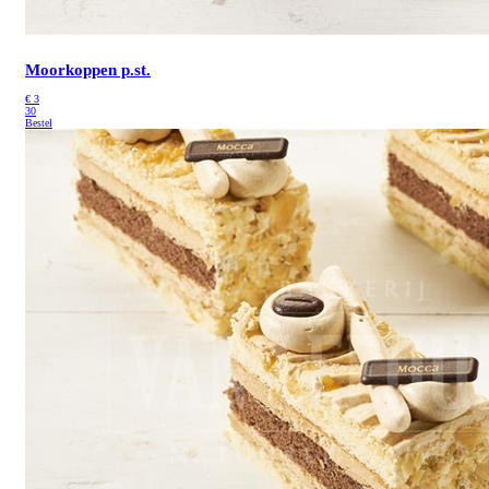
Moorkoppen p.st.
€
3
30
Bestel