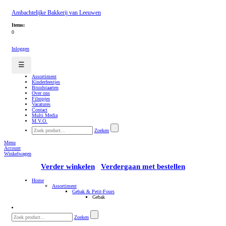
Ambachtelijke Bakkerij van Leeuwen
Items:
0
Inloggen
☰
Assortiment
Kinderfeestjes
Bruidstaarten
Over ons
Filmpjes
Vacatures
Contact
Multi Media
M.V.O.
Zoeken
Menu
Account
Winkelwagen
Verder winkelen
Verdergaan met bestellen
Home
Assortiment
Gebak & Petit-Fours
Gebak
Zoeken