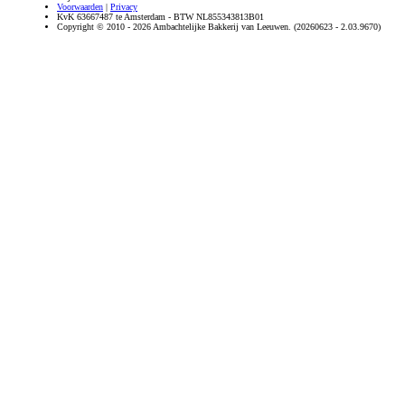
Voorwaarden
|
Privacy
KvK 63667487 te Amsterdam - BTW NL855343813B01
Copyright © 2010 - 2026 Ambachtelijke Bakkerij van Leeuwen. (20260623 - 2.03.9670)