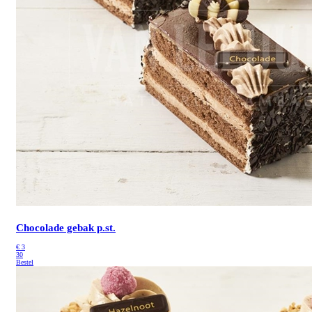
Chocolade gebak p.st.
€
3
30
Bestel