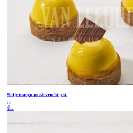
Slofje mango-passievrucht p.st.
€
3
30
Bestel