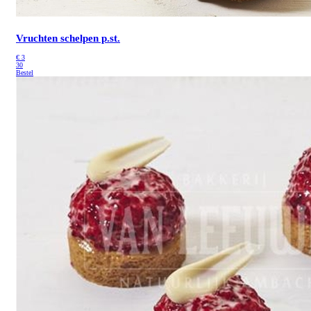
Vruchten schelpen p.st.
€
3
30
Bestel