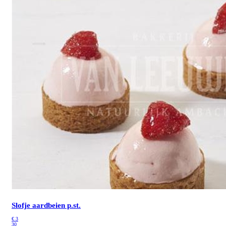
Slofje aardbeien p.st.
€
3
30