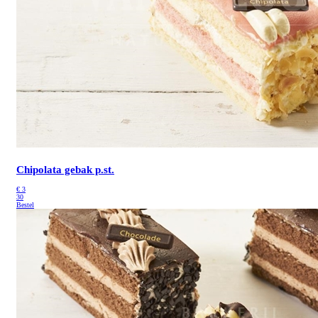
Chipolata gebak p.st.
€
3
30
Bestel