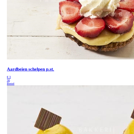
Aardbeien schelpen p.st.
€
3
30
Bestel