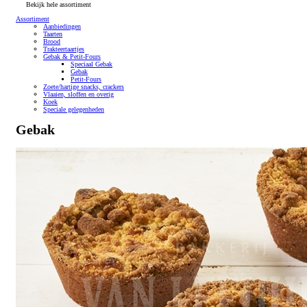
Bekijk hele assortiment
Assortiment
Aanbiedingen
Taarten
Brood
Trakteertaartjes
Gebak & Petit-Fours
Speciaal Gebak
Gebak
Petit-Fours
Zoete/hartige snacks, crackers
Vlaaien, sloffen en overig
Koek
Speciale gelegenheden
Gebak